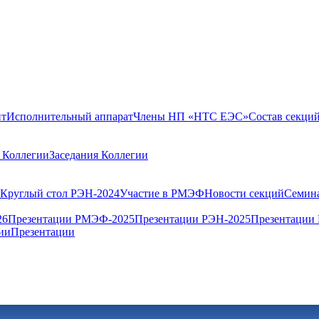
нт
Исполнительный аппарат
Члены НП «НТС ЕЭС»
Состав секци
 Коллегии
Заседания Коллегии
Круглый стол РЭН-2024
Участие в РМЭФ
Новости секций
Семин
26
Презентации РМЭФ-2025
Презентации РЭН-2025
Презентации
ии
Презентации