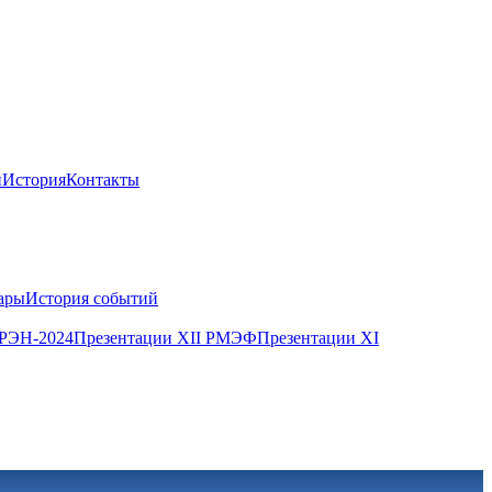
й
История
Контакты
ары
История событий
 РЭН-2024
Презентации XII РМЭФ
Презентации XI