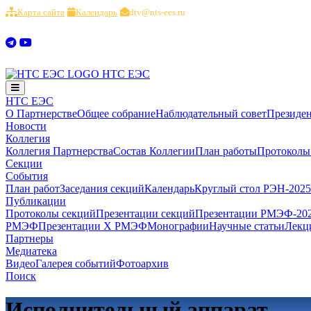
Карта сайта
Календарь
dtv@nts-ees.ru
НТС ЕЭС
НТС ЕЭС
О Партнерстве
Общее собрание
Наблюдательный совет
Президе
Новости
Коллегия
Коллегия Партнерства
Состав Коллегии
План работы
Протоколы
Секции
События
План работ
Заседания секций
Календарь
Круглый стол РЭН-2025
Публикации
Протоколы секций
Презентации секций
Презентации РМЭФ-20
РМЭФ
Презентации X РМЭФ
Монографии
Научные статьи
Лекц
Партнеры
Медиатека
Видео
Галерея событий
Фотоархив
Поиск
Исполнительный аппарат